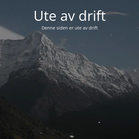
Ute av drift
Denne siden er ute av drift