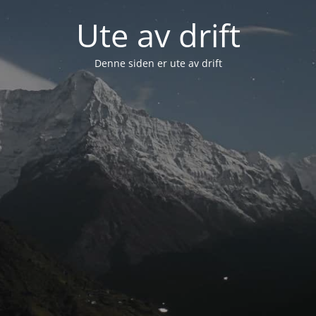
Ute av drift
Denne siden er ute av drift